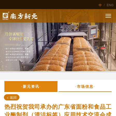
中
/
ENG
·新元资讯·
·市场信息·
< 返回
热烈祝贺我司承办的广东省面粉和食品工
业酶制剂（清洁标签）应用技术交流会成