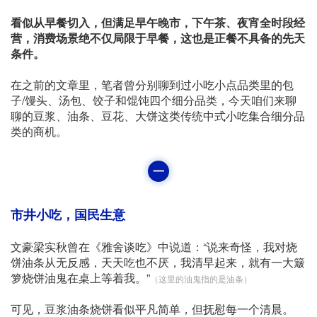
看似从早餐切入，但满足早午晚市，下午茶、夜宵全时段经
营，消费场景绝不仅局限于早餐，这也是正餐不具备的先天
条件。
在之前的文章里，笔者曾分别聊到过小吃小点品类里的包
子/馒头、汤包、饺子和馄饨四个细分品类，今天咱们来聊
聊的豆浆、油条、豆花、大饼这类传统中式小吃集合细分品
类的商机。
一
市井小吃，国民生意
文豪梁实秋曾在《雅舍谈吃》中说道：“说来奇怪，我对烧
饼油条从无反感，天天吃也不厌，我清早起来，就有一大簸
箩烧饼油鬼在桌上等着我。”
（这里的油鬼指的是油条）
可见，豆浆油条烧饼看似平凡简单，但抚慰每一个清晨。