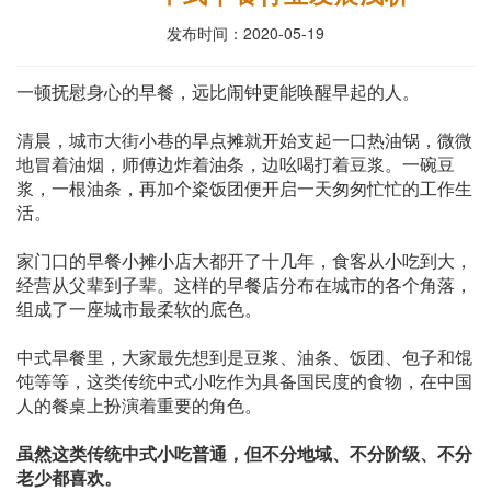
发布时间：2020-05-19
一顿抚慰身心的早餐，远比闹钟更能唤醒早起的人。
清晨，城市大街小巷的早点摊就开始支起一口热油锅，微微
地冒着油烟，师傅边炸着油条，边吆喝打着豆浆。一碗豆
浆，一根油条，再加个粢饭团便开启一天匆匆忙忙的工作生
活。
家门口的早餐小摊小店大都开了十几年，食客从小吃到大，
经营从父辈到子辈。这样的早餐店分布在城市的各个角落，
组成了一座城市最柔软的底色。
中式早餐里，大家最先想到是豆浆、油条、饭团、包子和馄
饨等等，这类传统中式小吃作为具备国民度的食物，在中国
人的餐桌上扮演着重要的角色。
虽然这类传统中式小吃普通，但不分地域、不分阶级、不分
老少都喜欢。