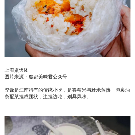
上海粢饭团
图片来源：魔都美味君公众号
粢饭是江南特有的传统小吃，是将糯米与粳米蒸熟，包裹油
条配菜捏成团状，边捏边吃，别具风味。