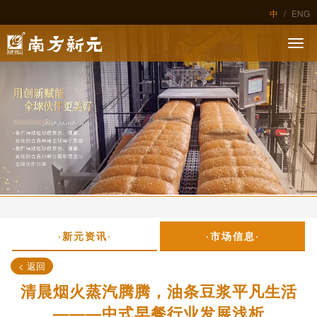
中
/
ENG
·新元资讯·
·市场信息·
< 返回
清晨烟火蒸汽腾腾，油条豆浆平凡生活
———中式早餐行业发展浅析