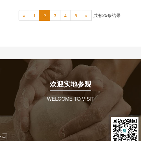
共有25条结果
«
1
2
3
4
5
»
欢迎实地参观
WELCOME TO VISIT
公司