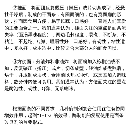
②挂面：将面团反复碾压（擀压）成片切条成型，经悬
挂干燥后，制成的干面条，有圆而细的，也有宽而扁的形
状，挂面因食用方便，易于贮藏，口感好，一直是人们喜爱
的主要面食之一。我们通常认为，挂面关注的重点是面条流
失率（面汤浑浊程度），两边毛刺程度，易煮、不断条、不
粘连、不起坨、
Q
弹、咀嚼性好，口感好，有韧性，粘性适
中，复水好，成本适中，比较适合大部分人的面食习惯。
③方便面：分油炸和非油炸，将面粉加入棕榈油或不
加，反复碾压（擀压）成片，切条成型，经油炸或煮熟后，
烘干，并压制成块状，食用前以开水冲泡，或烹煮加入调味
料，数分钟内便可食用。我们通常认为：方便面关注的重点
是耐泡性、韧性、
Q
弹、无哈喇味。
根据面条的不同要求，几种酶制剂复合使用往往有协同
增效作用，起到“
1+1>2
”的效果，酶制剂的复配使用是面条
改良剂的首要形式。