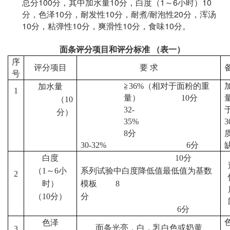
100
10
1
6
10
总分
分，其中加水量
分，白度（
～
小时）
10
10
/
20
分，色泽
分，耐发性
分，耐煮
耐泡性
分，浑汤
10
10
10
10
分，粘弹性
分，爽滑性
分，食味
分。
面条评分项目和评分标准
（表一）
序
评分项目
要 求
号
≧
36%
（相对于面粉的重
加水量
1
量）
10
分
（
10
32-
分）
35%
3
8
分
30-32%
6
分
白度
10
分
（
1
～
6
小
系列试验中白度降低值最低值为基数
2
时）
模板
8
（
10
分）
分
6
分
色泽
面条光亮，白，乳白色或奶黄
3