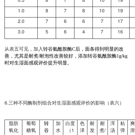
1.0
8
7
8
10
19
2.0
7
6
6
7
17
3.0
5
6
4
7
16
从表五可见，加入
转谷氨酰胺酶
C
后，面条得到明显的改
善，尤其是耐煮
/
耐泡性改善较好，添加转谷氨酰胺酶
1g/kg
时对生湿面感观评价提升明显。
6.
三种不同酶制剂组合对生湿面感观评价的影响（表六）
脂肪
葡萄
转
加
白度
色
耐
耐
浑
粘
爽
1
/
氧化
糖氧
谷
水
（
泽
发
煮
汤
弹
滑