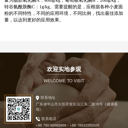
量为脂肪氧化酶
A
：
40mg/kg
，葡萄糖氧化酶
B
：
20mg/kg
，
转谷氨酰胺酶
C
：
1g/kg
。需要提醒的是，应根据各种小麦面
粉的不同特性，不同的应用环境，不同比例，找出最佳添加
量，以达到更好的应用效果。
欢迎实地参观
WELCOME TO VISIT
联系地址
广东省中山市火炬开发区沿江东二路16号（健康基
地）
联系电话
+86 760-89965888 / +86 18933350026