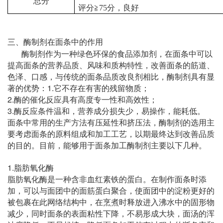
总分
评分≧
75
分，良好
三、
酶制剂在面条中的作用
酶制剂作为一种绿色环保的食品添加剂，在面条中可以
提高面条的营养品质、风味和质构特性，改善面条的筋道、
色泽、口感，与传统的面条品质改良剂相比，酶制剂具有显
1.
著的优势：
它不存在有害的残留物质；
2.
酶的催化反应具有高度专一性和高效性；
3.
酶反应条件温和，营养成分损失少，易操作，能耗低。
面条中常用的生产方法有压延性和挤压法，酶制剂的选用主
要考虑面条的原料组成和加工工艺，以期最终达到改善品质
的目的。目前，能够用于面条加工酶制剂主要以下几种。
1.
脂肪氧化酶
脂肪氧化酶是一种含非血红素铁的蛋白。在制作面条时添
加，可以与面团中的面筋蛋白聚合，使面团中的淀粉更好的
被包裹在此网络结构中，在烹煮时释放进入沸水中的固形物
减少，同时面条的表面粘性下降，不易形成大块，面汤的浑