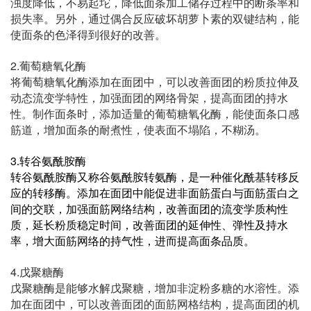
浊度降低，不易起坨，降低面条加工储存过程中的断条率和
损失率。另外，通过偶合反应破坏胡萝卜素的双键结构，能
使面条的色泽得到很好的改善。
2.
葡萄糖氧化酶
将葡萄糖氧化酶添加在面团中，可以改善面团的粉质拉伸及
动态流变学特性，加强面团的网络骨架，提高面团的持水
性。制作面条时，添加适量的葡萄糖氧化酶，能使面条口感
筋道，增加面条的耐煮性，使表面不塌陷，不糊汤。
3
.
转谷氨酰胺酶
转谷氨酰胺酶又称谷氨酰胺转氨酶，是一种催化酰基转移反
应的转移酶。添加在面团中能促进非面筋蛋白与面筋蛋白之
间的交联，加强面筋网络结构，改善面团的流变学质构性
质，延长粉质稳定时间，改善面团的延伸性、弹性及持水
率，增大面筋网络的持气性，进而提高面条品质。
4.
戊聚糖酶
戊聚糖酶是能够水解戊聚糖，增加非淀粉多糖的水溶性。添
加在面团中，可以改善面团的面筋网格结构，提高面团的机