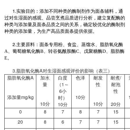
1.
实验目的：添加不同种类的酶制剂作为面条辅料，通
过对生湿面的感观、品尝烹煮品质进行分析，建立复配酶的
种类与添加量及面条品质之间的关系，确定较优化的酶制剂
种类的添加量，为生产高品质面条提供依据。
2.
主要原料：面条专用粉、食盐、蒸馏水、脂肪氧化酶
A
、葡萄糖氧化酶
B
、转谷氨酰胺酶
C
、戊聚糖酶
D
、脂肪酶
E
。
3.
A
脂肪氧化酶
对生湿面感观评价的影响（表三）
A
/
脂肪氧化酶
加水
白度
色泽
耐发
耐煮
1
量
（
～
性
耐泡
6
小
性
mg/kg
10
添加量
分
时）
10
10
20
10
分
分
分
分
0
8
7
8
7
15
20
8
6
7
7
15