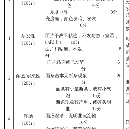
（
10
分）
色
10
分
亮度中等
8
分
亮度差，颜色发暗、发灰
6
分
面片干爽不粘连，不发耐放（室温，
耐发性
4
8h
以上）
10
分
（
10
分）
面片稍粘连、不发
8
分
面片粘连或已发酵
6
分
面条基本无断条现象
20
耐煮
/
耐泡性
5
分
（
20
分）
面条有少量断条，或有小气
泡
16
分
断条现象较严重，或碎头明
显
12
分
面汤澄清，无明显沉淀物
浑汤
6
10
分
（
10
分）
面汤稍浑浊，稍有沉淀物