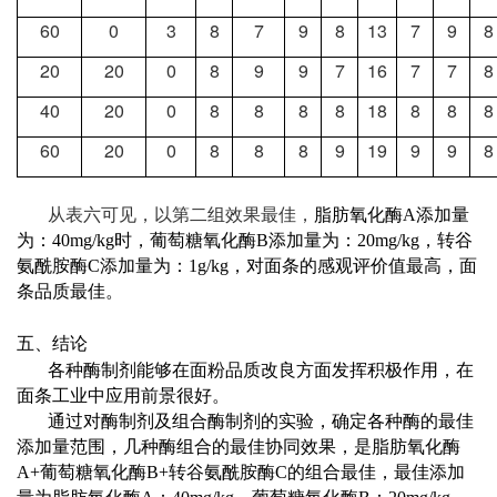
60
0
3
8
7
9
8
13
7
9
8
20
20
0
8
9
9
7
16
7
7
8
40
20
0
8
8
8
8
18
8
8
8
60
20
0
8
8
8
9
19
9
9
8
从表六可见，以第二组效果最佳，
脂肪氧化酶
A
添加量
为：
40mg/kg
时，葡萄糖氧化酶
B
添加量为：
20mg/kg
，转谷
氨酰胺酶
C
添加量为：
1g/kg
，对面条的感观评价值最高，面
条品质最佳。
五、
结论
各种酶制剂能够在面粉品质改良方面发挥积极作用，在
面条工业中应用前景很好。
通过对酶制剂及组合酶制剂的实验，确定各种酶的最佳
添加量范围，几种酶组合的最佳协同效果，是脂肪氧化酶
A+
葡萄糖氧化酶
B+
转谷氨酰胺酶
C
的组合最佳，最佳添加