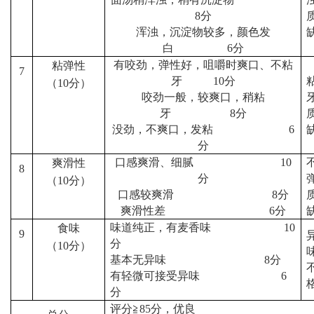
8
分
浑浊，沉淀物较多，颜色发
白
6
分
有咬劲，弹性好，咀嚼时爽口、不粘
粘弹性
7
牙
10
分
（
10
分）
咬劲一般，较爽口，稍粘
牙
8
分
没劲，不爽口，发粘
6
分
口感爽滑、细腻
10
爽滑性
8
分
（
10
分）
口感较爽滑
8
分
爽滑性差
6
分
味道纯正，有麦香味
10
食味
9
分
（
10
分）
基本无异味
8
分
有轻微可接受异味
6
分
评分≧
85
分，优良