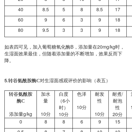
40
8.5
5
8
8.5
17
60
9
6
3
9
18
80
9.5
3
3
9
18
B
20mg/kg
如表四可见，加入葡萄糖氧化酶
，添加量在
时，
生湿面效果最佳，但随着添加量的不断增加，效果反而下
降。
5.
转谷氨酰胺酶
C
对生湿面感观评价的影响（表五）
/
转谷氨酰胺
加水
白度
色泽
耐发
耐煮
6
酶
C
量
（
小
性
耐泡
10
分
时）
性
g/kg
10
10
10
20
添加量
分
分
分
分
0
8
8
6
9
15
0.5
8
7
8
10
19