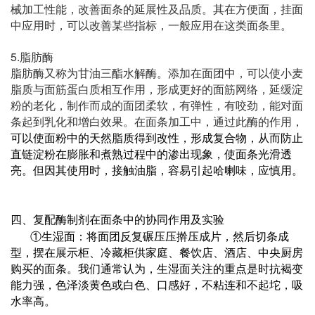
械加工性能，改善面条的延展性及品质。其在方便面，挂面
中应用时，可以改善某些指标，一般应用在这类面条里。
5.
脂肪酶
脂肪酶又称为甘油三酯水解酶。添加在面团中，可以使小麦
脂质与面筋蛋白质相互作用，形成更好的面筋网络，延缓淀
粉的老化，制作而成的面团柔软，有弹性，有咬劲，能对面
条起到乳化和增白效果。在面条加工中，通过此酶的作用，
可以使面粉中的天然脂质得到改性，形成复合物，从而防止
直链淀粉在膨胀和煮熟过程中的渗出现象，使面条光滑透
亮。但因其使用时，接触油脂，容易引起哈喇味，应慎用。
四、
复配酶制剂在面条中的协同作用及实验
①生湿面：将面团反复碾压压擀压成片，然后切条成
型，摆在展示柜、冷藏柜供家庭、餐饮店、酒店、中央厨房
购买的面条。我们通常认为，生湿面关注的重点是时抗褐变
能力强，色泽淡黄色或白色、口感好，不粘连和不起坨，吸
水率高。